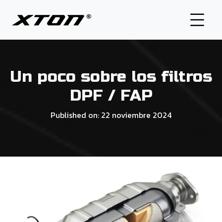
Start
Sobre nosotros
Un poco sobre los filtros
Oferta
DPF / FAP
Distribuidores
Blog
Published on: 22 noviembre 2024
Contacto
DOWNLOAD NEWEST CATALOG