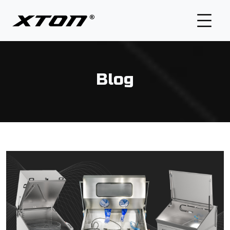
Start
Sobre nosotros
Blog
Oferta
Distribuidores
Blog
Contacto
DOWNLOAD NEWEST CATALOG