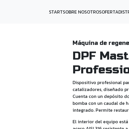
START
SOBRE NOSOTROS
OFERTA
DIST
Máquina de regene
DPF Mast
Professi
Dispositivo profesional pa
DOWNLOAD NEWEST CATALOG
catalizadores, diseñado p
Cuenta con un depósito do
bomba con un caudal de ha
integrado. Permite restaurar
El interior del equipo est
acero AISI 316 resistente a