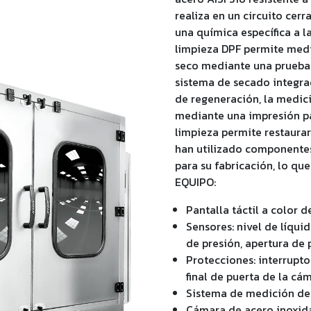
realiza en un circuito ce
una química específica a l
limpieza DPF permite medir
seco mediante una prueba
sistema de secado integrad
de regeneración, la medici
mediante una impresión pa
limpieza permite restaurar e
han utilizado componentes
para su fabricación, lo que
EQUIPO:
Pantalla táctil a color d
Sensores: nivel de líquid
de presión, apertura de 
Protecciones: interrupt
final de puerta de la cá
Sistema de medición de 
Cámara de acero inoxida