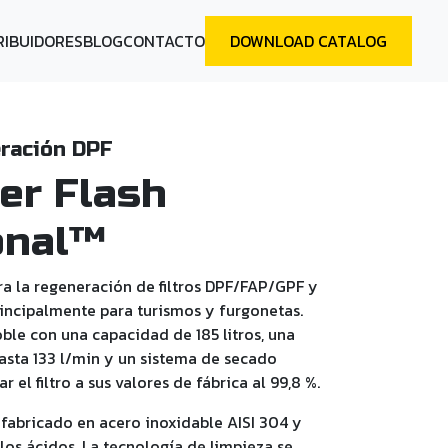
RIBUIDORES
BLOG
CONTACTO
DOWNLOAD CATALOG
ración DPF
er Flash
onal™
ra la regeneración de filtros DPF/FAP/GPF y
rincipalmente para turismos y furgonetas.
ble con una capacidad de 185 litros, una
sta 133 l/min y un sistema de secado
 el filtro a sus valores de fábrica al 99,8 %.
á fabricado en acero inoxidable AISI 304 y
 los ácidos. La tecnología de limpieza se