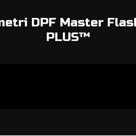
metri DPF Master Flas
PLUS™