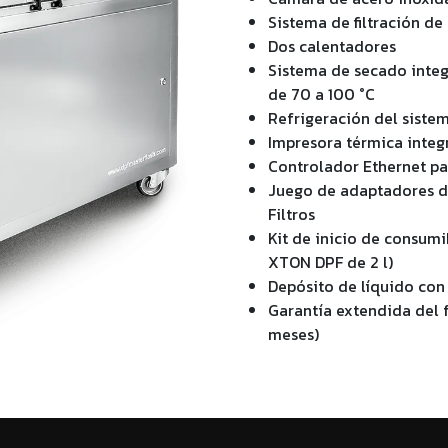
Sistema de filtración de
Dos calentadores
Sistema de secado inte
de 70 a 100 °C
Refrigeración del siste
Impresora térmica integr
Controlador Ethernet p
Juego de adaptadores 
Filtros
Kit de inicio de consumi
XTON DPF de 2 l)
Depósito de líquido con 
Garantía extendida del f
meses)