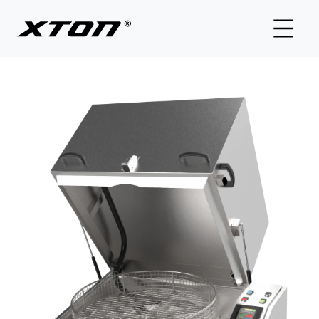
Start
Sobre nosotros
Oferta
Distribuidores
Blog
Contacto
DOWNLOAD NEWEST CATALOG